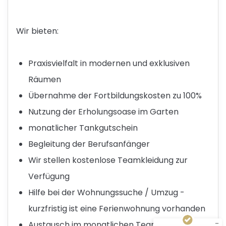
Wir bieten:
Praxisvielfalt in modernen und exklusiven
Räumen
Übernahme der Fortbildungskosten zu 100%
Nutzung der Erholungsoase im Garten
monatlicher Tankgutschein
Begleitung der Berufsanfänger
Kundenbewertungen und Erfahrungen zu
Re-Action
Wir stellen kostenlose Teamkleidung zur
SEHR GUT
Verfügung
%
100
Empfehlungen auf
Hilfe bei der Wohnungssuche / Umzug -
ProvenExpert.com
5,00
/
4,97
kurzfristig ist eine Ferienwohnung vorhanden
5
Austausch im monatlichen Teammeeting